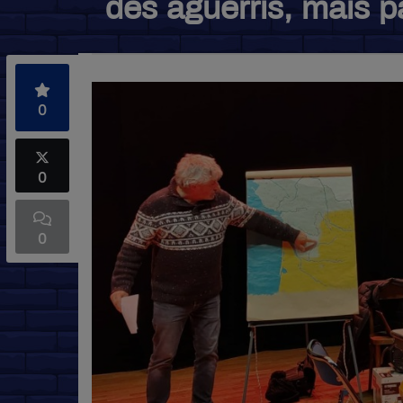
des aguerris, mais 
0
0
0