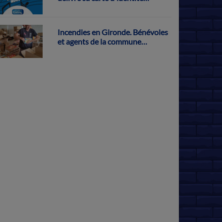
musicale
Incendies en Gironde. Bénévoles
et agents de la commune
s'activent pour récolter des dons
à Parthenay