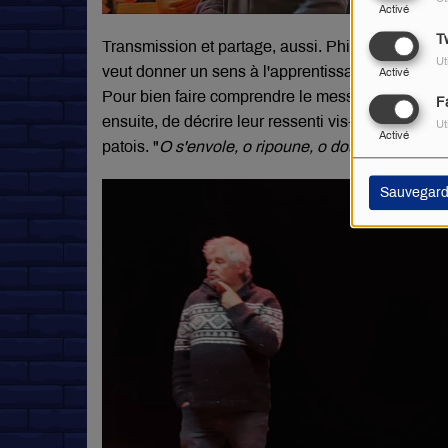
Activé
Tw
Transmission et partage, aussi. Philippe Dufour a 
Ut
veut donner un sens à l'apprentissage du parlanjh
Activé
Pour bien faire comprendre le message, il pass
F
ensuite, de décrire leur ressenti vis-à-vis de l'œ
Ut
Activé
patois. "
O s'envole, o ripoune, o doune
", les réac
Sauvegard