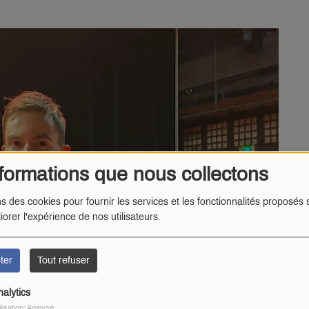
formations que nous collectons
ns des cookies pour fournir les services et les fonctionnalités proposés s
iorer l'expérience de nos utilisateurs.
ter
Tout refuser
nalytics
ilisation: Analyse