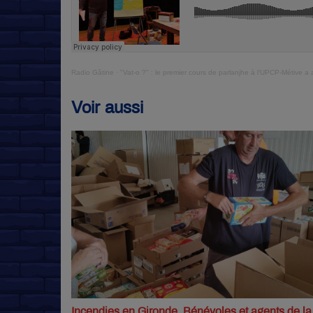
Radio Gâtine
·
"Vat-o ?" : le premier cours de parlanjhe à l'UPCP-Métive a 
Voir aussi
Incendies en Gironde. Bénévoles et agents de la