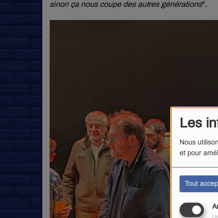
sinon ça nous coupe des autres générations
".
Les in
Nous utiliso
et pour amél
Tout accep
A
Ut