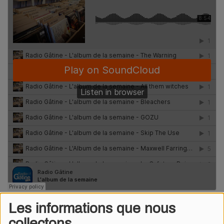
Les informations que nous
Radio Gâtine
·
L'album de la semaine
collectons