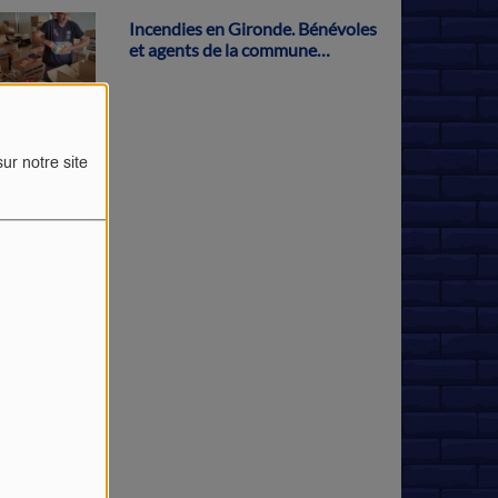
Incendies en Gironde. Bénévoles
et agents de la commune
s'activent pour récolter des dons
à Parthenay
ur notre site