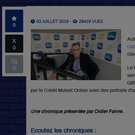
03 JUILLET 2019 -
29419 VUES
0
Act
Oc
0
cli
0
Le 
sav
Gât
par le Crédit Mutuel Océan avec des portraits d'a
Une chronique présentée par Didier Faivre.
Ecoutez les chroniques :