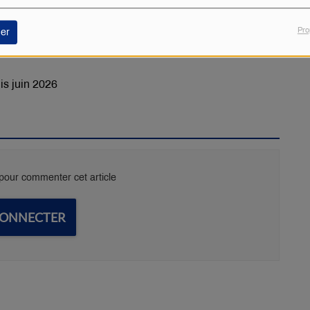
Pro
er
is juin 2026
our commenter cet article
CONNECTER