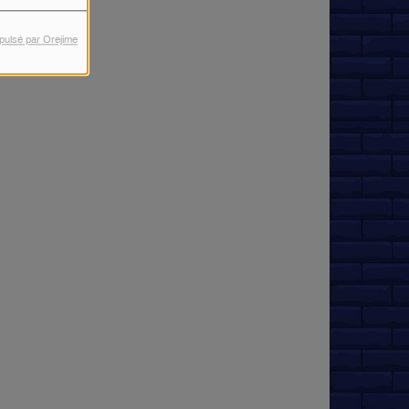
pulsé par Orejime