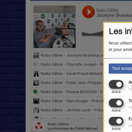
Les in
Nous utiliso
et pour amél
Tout accep
A
Ut
Activé
Tw
Ut
Activé
F
Ut
Activé