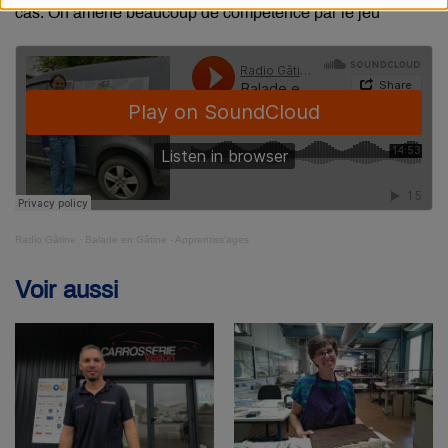
cas. On amène beaucoup de compétence par le jeu”
Radio Gâtine
·
Balade en Gâtine - Apprentiss'ages
Voir aussi