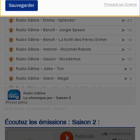
Propulsé par Orejime
Sauvegarder
Radio Gâtine
·
La chronique jeu - Saison 3
Écoutez les émissions : Saison 2 :