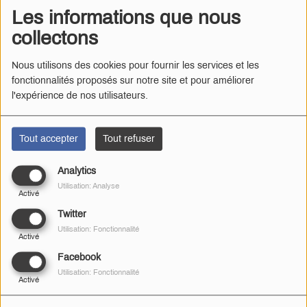
Les informations que nous
collectons
Nous utilisons des cookies pour fournir les services et les
fonctionnalités proposés sur notre site et pour améliorer
l'expérience de nos utilisateurs.
Tout accepter
Tout refuser
Analytics
Radio Gâtine
·
La chronique jeu - Saison 4
Utilisation: Analyse
Activé
Écoutez les émissions : Saison 3 :
Twitter
Utilisation: Fonctionnalité
Activé
Facebook
Utilisation: Fonctionnalité
Activé