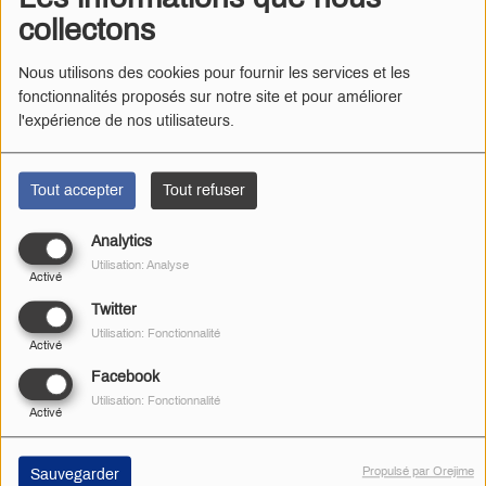
collectons
Nous utilisons des cookies pour fournir les services et les
fonctionnalités proposés sur notre site et pour améliorer
l'expérience de nos utilisateurs.
Tout accepter
Tout refuser
Analytics
Utilisation: Analyse
Activé
Twitter
Utilisation: Fonctionnalité
Activé
Facebook
Radio Gâtine
·
Dark Decibels
Utilisation: Fonctionnalité
Activé
Ecoutez les émissions Rock & (M)Hell :
Propulsé par Orejime
Sauvegarder