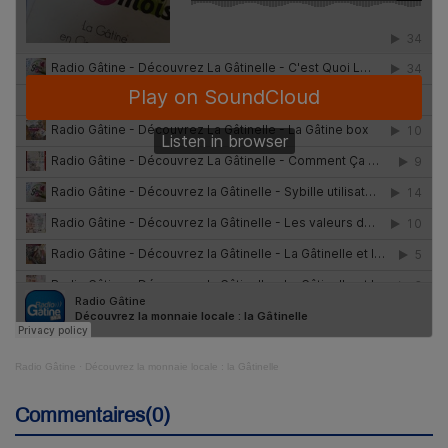
Radio Gâtine
·
Découvrez la monnaie locale : la Gâtinelle
Commentaires(0)