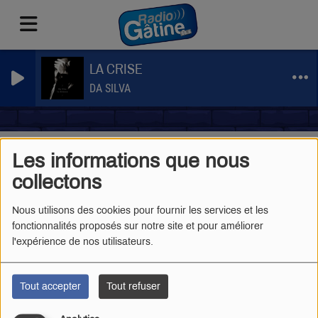
LA CRISE
DA SILVA
Pages
Émissions
Environnement
RSS
Les informations que nous
Environnement
collectons
Nous utilisons des cookies pour fournir les services et les
fonctionnalités proposés sur notre site et pour améliorer
l'expérience de nos utilisateurs.
C'EST BEAU LA NATURE
Tout accepter
Tout refuser