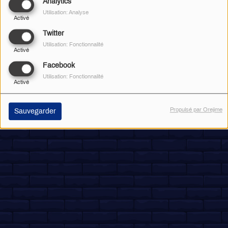
Analytics
Utilisation: Analyse
Activé
Twitter
Utilisation: Fonctionnalité
Activé
Facebook
Utilisation: Fonctionnalité
Activé
Propulsé par Orejime
Sauvegarder