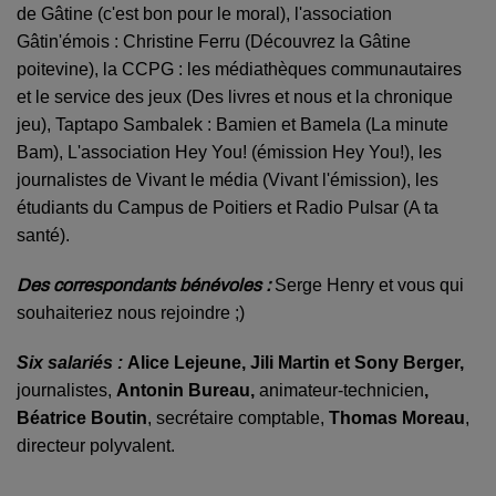
de Gâtine (c'est bon pour le moral), l'association
Gâtin'émois : Christine Ferru (Découvrez la Gâtine
poitevine), la CCPG : les médiathèques communautaires
et le service des jeux (Des livres et nous et la chronique
jeu), Taptapo Sambalek : Bamien et Bamela (La minute
Bam), L'association Hey You! (émission Hey You!), les
journalistes de Vivant le média (Vivant l'émission), les
étudiants du Campus de Poitiers et Radio Pulsar (A ta
santé).
Des correspondants bénévoles :
Serge Henry et vous qui
souhaiteriez nous rejoindre ;)
Six salariés :
Alice Lejeune, Jili Martin et Sony Berger,
journalistes,
Antonin Bureau,
animateur-technicien
,
Bé
atrice Boutin
, secrétaire comptable,
Thomas Moreau
,
directeur polyvalent.