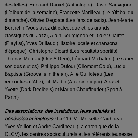
des leffes), Edouard Daniel (Anthologie), David Sauvignon
(L'album de la semaine), Francette Marilleau (Le p'tit bal du
dimanche), Olivier Degorce (Les fans de radis), Jean-Marie
Berthelin (Vous avez dit éclectique et les grands
classiques du Jazz), Alain Bourgignon et Didier Clairet
(Playlist), Yves Drillaud (Histoire locale et chansons
d'époque), Christophe Sicard (Les résultats sportifs),
Thomas Moreau (One A Dem), Léonard Michalon (Le super
son des sixties), Philippe Dufour (Cllement Colé), Lucie
Baptiste (Groove is in the air), Alie Guilloteau (Les
rencontres d'Alie), Jili Martin (Au coin du jeu), Alex et
Yvette (Dark Décibels) et Marion Chauffourier (Sport à
Parth')
Des associations, des institutions, leurs salariés et
bénévoles animateurs :
La CLCV : Moïsette Cardineau,
Yves Veillon et André Cardineau (La chronique de la
CLCV),
les centres socioculturels et les référents jeunesse