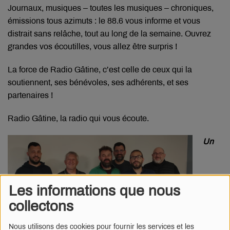
Journaux, musiques – toutes les musiques – chroniques,
émissions tous azimuts : le 88.6 vous informe et vous
distrait sans relâche, tout au long de la semaine. Ouvrez
grandes vos écoutilles, vous allez être surpris !
La force de Radio Gâtine, c’est celle de ceux qui la
soutiennent, ses bénévoles, ses adhérents, et ses
partenaires !
Radio Gâtine, la radio qui vous écoute.
Un
Les informations que nous
collectons
Nous utilisons des cookies pour fournir les services et les